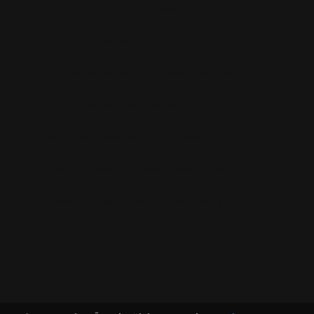
BURSA'DA YKS’DE EN BAŞARILI OKULLAR
BURSA ÖZEL OKULLAR
BURSA'DA YABANCI DILDE BAŞARILI OKULLAR
BURSA'DA EN IYI ANAOKULLARI
BURSA'DA EN İYİ ÜNİVERSİTELERİ KAZANDIRAN OKULLAR
BURSA'DA TEOG’DA VE LGS’DE EN BAŞARILI OKULLAR
BURSA'NIN AKADEMIK BASARISI EN YÜKSEK OKULU
BURSA'DA LYS'DE EN BASARILI OKULLAR