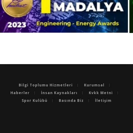
Bilgi Toplumu Hizmetleri
Kurumsal
Haberler
İnsan Kaynakları
Kvkk Metni
Spor Kulübü
Basında Biz
İletişim
BURSA'NIN EN BAŞARILI OKULLARI
BURSA'DA LGS’DE EN BAŞARILI OKULLAR