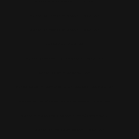
BURSA'NIN EN BAŞARILI OKULLARI
BURSA'DA LGS’DE EN BAŞARILI OKULLAR
BURSA'DA YKS’DE EN BAŞARILI OKULLAR
BURSA ÖZEL OKULLAR
BURSA'DA YABANCI DILDE BAŞARILI OKULLAR
BURSA'DA EN IYI ANAOKULLARI
BURSA'DA EN İYİ ÜNİVERSİTELERİ KAZANDIRAN OKULLAR
BURSA'DA TEOG’DA VE LGS’DE EN BAŞARILI OKULLAR
BURSA'NIN AKADEMIK BASARISI EN YÜKSEK OKULU
BURSA'DA LYS'DE EN BASARILI OKULLAR