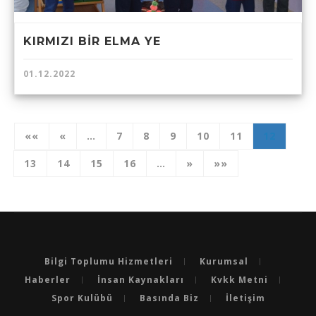
KIRMIZI BİR ELMA YE
01.12.2022
««
«
…
7
8
9
10
11
12
13
14
15
16
…
»
»»
Bilgi Toplumu Hizmetleri
Kurumsal
Haberler
İnsan Kaynakları
Kvkk Metni
Spor Kulübü
Basında Biz
İletişim