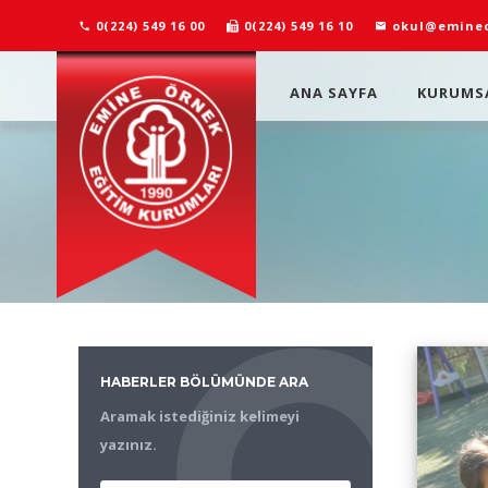
0(224) 549 16 00
0(224) 549 16 10
okul@emineo
ANA SAYFA
KURUMS
HABERLER BÖLÜMÜNDE ARA
Aramak istediğiniz kelimeyi
yazınız.