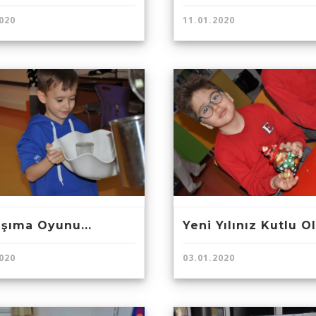
020
11.01.2020
şıma Oyunu...
Yeni Yılınız Kutlu Ol
020
03.01.2020