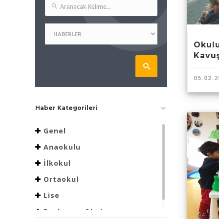
Okul
Kavuş
05.02.2
Haber Kategorileri
Genel
Anaokulu
İlkokul
Ortaokul
Lise
Beslenme Okulu