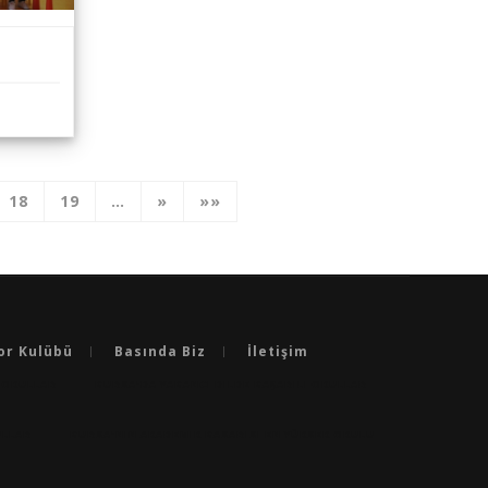
18
19
…
»
»»
or Kulübü
Basında Biz
İletişim
 OKULLAR
BURSA'DA YABANCI DILDE BAŞARILI OKULLAR
ULLAR
BURSA'NIN AKADEMIK BASARISI EN YÜKSEK OKULU