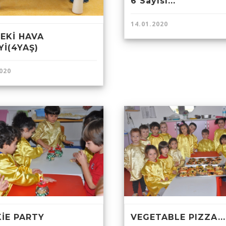
6 Sayısı...
14.01.2020
DEKİ HAVA
Yİ(4YAŞ)
020
İE PARTY
VEGETABLE PIZZA...