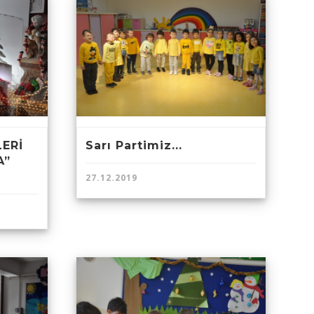
LERİ
Sarı Partimiz...
A”
27.12.2019