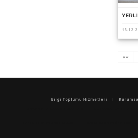
YERLİ
13.12.2
««
Bilgi Toplumu Hizmetleri
Kurumsa
BURSA'NIN EN BAŞARILI OKULLARI
BURSA'DA LGS’DE EN BAŞ
BURSA'DA EN IYI ANAOKULLARI
BURSA'DA EN İYİ ÜNİVERSİTE