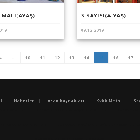
 MALI(4YAŞ)
3 SAYISI(4 YAŞ)
019
09.12.2019
«
…
10
11
12
13
14
15
16
17
l
Haberler
İnsan Kaynakları
Kvkk Metni
Sp
ARILI OKULLAR
BURSA'DA YKS’DE EN BAŞARILI OKULLAR
BURSA ÖZEL
LERİ KAZANDIRAN OKULLAR
BURSA'DA TEOG’DA VE LGS’DE EN BAŞARILI OK
BURSA'DA LYS'DE EN BASARILI OKULLAR