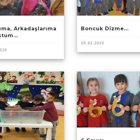
uma, Arkadaşlarıma
Boncuk Dizme...
tum...
05.02.2020
020