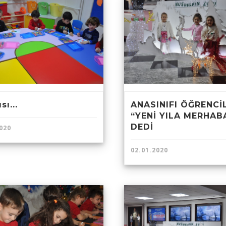
sı...
ANASINIFI ÖĞRENCİ
“YENİ YILA MERHAB
DEDİ
020
02.01.2020