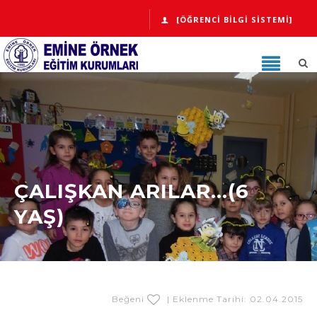
[ÖĞRENCI BILGI SISTEMI]
ÇALIŞKAN ARILAR...(6
YAŞ)
Beğeni
| Eklenme Tarihi: 02.04.2015