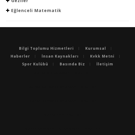
Geziler
Eğlenceli Matematik
Bilgi Toplumu Hizmetleri
Kurumsal
Haberler
İnsan Kaynakları
Kvkk Metni
Spor Kulübü
Basında Biz
İletişim
BURSA'NIN EN BAŞARILI OKULLARI
BURSA'DA LGS’DE EN BAŞARILI OKULLAR
BURSA'DA YKS’DE EN BAŞARILI OKULLAR
BURSA ÖZEL OKULLAR
BURSA'DA YABANCI DILDE BAŞARILI OKULLAR