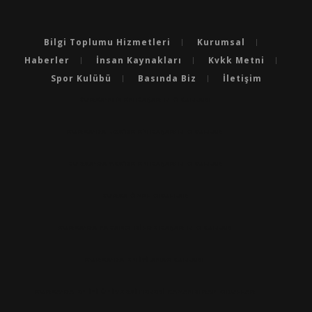
Bilgi Toplumu Hizmetleri
Kurumsal
Haberler
İnsan Kaynakları
Kvkk Metni
Spor Kulübü
Basında Biz
İletişim
BURSA'NIN EN BAŞARILI OKULLARI
BURSA'DA LGS’DE EN BAŞARILI OKULLAR
BURSA'DA YKS’DE EN BAŞARILI OKULLAR
BURSA ÖZEL OKULLAR
BURSA'DA YABANCI DILDE BAŞARILI OKULLAR
BURSA'DA EN IYI ANAOKULLARI
BURSA'DA EN İYİ ÜNİVERSİTELERİ KAZANDIRAN OKULLAR