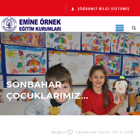
[ÖĞRENCI BILGI SISTEMI]
SONBAHAR
ÇOCUKLARIMIZ...
Beğeni
| Eklenme Tarihi: 30.11.2018