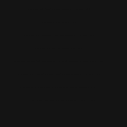
BURSA'DA YKS’DE EN BAŞARILI OKULLAR
BURSA ÖZEL OKULLAR
BURSA'DA YABANCI DILDE BAŞARILI OKULLAR
BURSA'DA EN IYI ANAOKULLARI
BURSA'DA EN İYİ ÜNİVERSİTELERİ KAZANDIRAN OKULLAR
BURSA'DA TEOG’DA VE LGS’DE EN BAŞARILI OKULLAR
BURSA'NIN AKADEMIK BASARISI EN YÜKSEK OKULU
BURSA'DA LYS'DE EN BASARILI OKULLAR