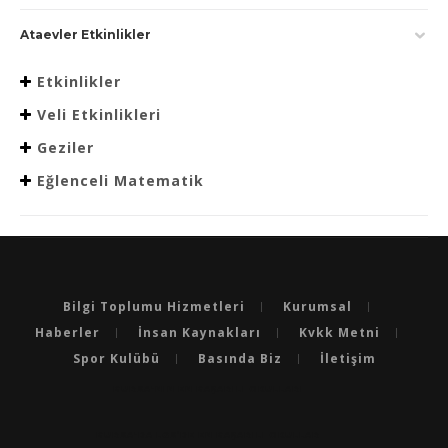
Ataevler Etkinlikler
Etkinlikler
Veli Etkinlikleri
Geziler
Eğlenceli Matematik
Bilgi Toplumu Hizmetleri
Kurumsal
Haberler
İnsan Kaynakları
Kvkk Metni
Spor Kulübü
Basında Biz
İletişim
BURSA'NIN EN BAŞARILI OKULLARI
BURSA'DA LGS’DE EN BAŞARILI OKULLAR