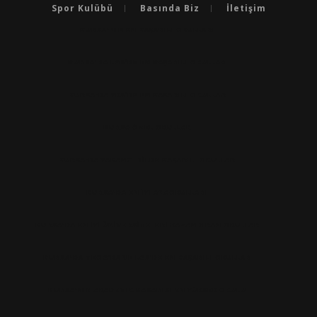
Spor Kulübü
Basında Biz
İletişim
BURSA'NIN EN BAŞARILI OKULLARI
BURSA'DA LGS’DE EN BAŞARILI OKULLAR
BURSA'DA YKS’DE EN BAŞARILI OKULLAR
BURSA ÖZEL OKULLAR
BURSA'DA YABANCI DILDE BAŞARILI OKULLAR
BURSA'DA EN IYI ANAOKULLARI
BURSA'DA EN İYİ ÜNİVERSİTELERİ KAZANDIRAN OKULLAR
BURSA'DA TEOG’DA VE LGS’DE EN BAŞARILI OKULLAR
BURSA'NIN AKADEMIK BASARISI EN YÜKSEK OKULU