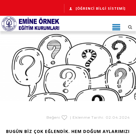
[ÖĞRENCI BILGI SISTEMI]
BUL BAKALIM
Beğeni
| Eklenme Tarihi: 02.04.2024
BUGÜN BİZ ÇOK EĞLENDİK. HEM DOĞUM AYLARIMIZI