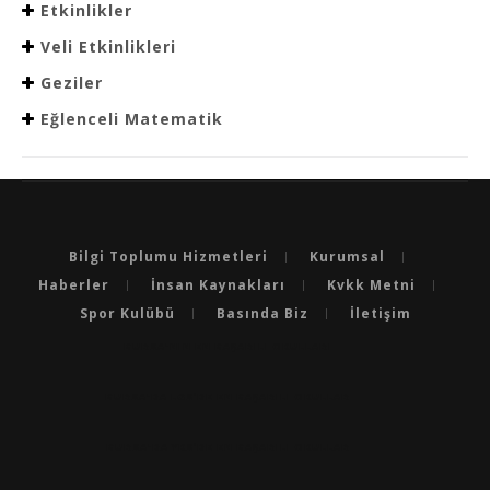
Etkinlikler
Veli Etkinlikleri
Geziler
Eğlenceli Matematik
Bilgi Toplumu Hizmetleri
Kurumsal
Haberler
İnsan Kaynakları
Kvkk Metni
Spor Kulübü
Basında Biz
İletişim
BURSA'NIN EN BAŞARILI OKULLARI
BURSA'DA LGS’DE EN BAŞARILI OKULLAR
BURSA'DA YKS’DE EN BAŞARILI OKULLAR