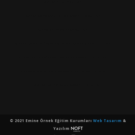
BURSA ÖZEL OKULLAR
BURSA'DA YABANCI DILDE BAŞARILI OKULLAR
BURSA'DA EN IYI ANAOKULLARI
BURSA'DA EN İYİ ÜNİVERSİTELERİ KAZANDIRAN OKULLAR
BURSA'DA TEOG’DA VE LGS’DE EN BAŞARILI OKULLAR
BURSA'NIN AKADEMIK BASARISI EN YÜKSEK OKULU
BURSA'DA LYS'DE EN BASARILI OKULLAR
© 2021 Emine Örnek Eğitim Kurumları
Web Tasarım
&
Yazılım