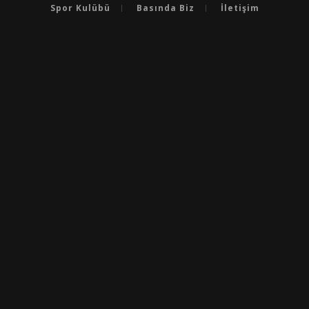
Spor Kulübü
Basında Biz
İletişim
BURSA'NIN EN BAŞARILI OKULLARI
BURSA'DA LGS’DE EN BAŞARILI OKULLAR
BURSA'DA YKS’DE EN BAŞARILI OKULLAR
BURSA ÖZEL OKULLAR
BURSA'DA YABANCI DILDE BAŞARILI OKULLAR
BURSA'DA EN IYI ANAOKULLARI
BURSA'DA EN İYİ ÜNİVERSİTELERİ KAZANDIRAN OKULLAR
BURSA'DA TEOG’DA VE LGS’DE EN BAŞARILI OKULLAR
BURSA'NIN AKADEMIK BASARISI EN YÜKSEK OKULU