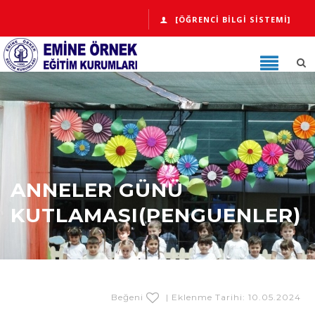
[ÖĞRENCI BILGI SISTEMI]
ANNELER GÜNÜ
KUTLAMASI(PENGUENLER)
Beğeni
| Eklenme Tarihi: 10.05.2024