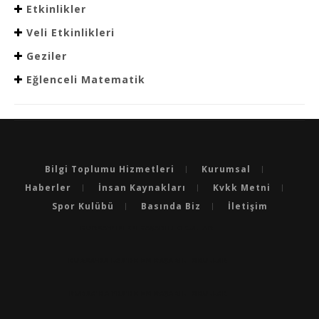
Etkinlikler
Veli Etkinlikleri
Geziler
Eğlenceli Matematik
Bilgi Toplumu Hizmetleri
Kurumsal
Haberler
İnsan Kaynakları
Kvkk Metni
Spor Kulübü
Basında Biz
İletişim
BURSA'NIN EN BAŞARILI OKULLARI
BURSA'DA LGS’DE EN BAŞARILI OKULLAR
BURSA'DA YKS’DE EN BAŞARILI OKULLAR