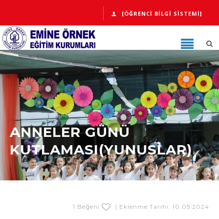
[ÖĞRENCI BILGI SISTEMI]
ANNELER GÜNÜ
KUTLAMASI(YUNUSLAR)
1 Beğeni
| Eklenme Tarihi: 10.05.2024