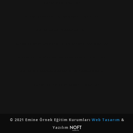
BURSA ÖZEL OKULLAR
BURSA'DA YABANCI DILDE BAŞARILI OKULLAR
BURSA'DA EN IYI ANAOKULLARI
BURSA'DA EN İYİ ÜNİVERSİTELERİ KAZANDIRAN OKULLAR
BURSA'DA TEOG’DA VE LGS’DE EN BAŞARILI OKULLAR
BURSA'NIN AKADEMIK BASARISI EN YÜKSEK OKULU
BURSA'DA LYS'DE EN BASARILI OKULLAR
© 2021 Emine Örnek Eğitim Kurumları
Web Tasarım
&
Yazılım