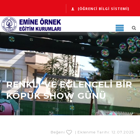
[ÖĞRENCI BILGI SISTEMI]
RENKLİ VE EĞLENCELİ BİR
KÖPÜK SHOW GÜNÜ
Beğeni
| Eklenme Tarihi: 12.07.2025