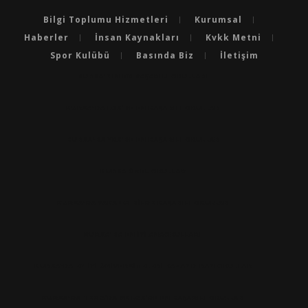
Bilgi Toplumu Hizmetleri
Kurumsal
Haberler
İnsan Kaynakları
Kvkk Metni
Spor Kulübü
Basında Biz
İletişim
BURSA'NIN EN BAŞARILI OKULLARI
BURSA'DA LGS’DE EN BAŞARILI OKULLAR
BURSA'DA YKS’DE EN BAŞARILI OKULLAR
BURSA ÖZEL OKULLAR
BURSA'DA YABANCI DILDE BAŞARILI OKULLAR
BURSA'DA EN IYI ANAOKULLARI
BURSA'DA EN İYİ ÜNİVERSİTELERİ KAZANDIRAN OKULLAR
BURSA'DA TEOG’DA VE LGS’DE EN BAŞARILI OKULLAR