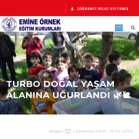
[ÖĞRENCI BILGI SISTEMI]
TURBO DOĞAL YAŞAM
ALANINA UĞURLANDI 🌿🐌
Beğeni
| Eklenme Tarihi: 13.04.2026