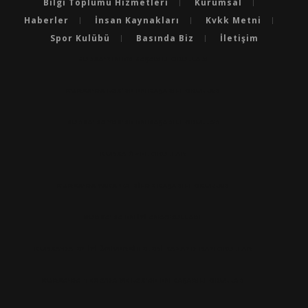
Bilgi Toplumu Hizmetleri
Kurumsal
Haberler
İnsan Kaynakları
Kvkk Metni
Spor Kulübü
Basında Biz
İletişim
BURSA'NIN EN BAŞARILI OKULLARI
BURSA'DA LGS’DE EN BAŞARILI OKULLAR
BURSA'DA YKS’DE EN BAŞARILI OKULLAR
BURSA ÖZEL OKULLAR
BURSA'DA YABANCI DILDE BAŞARILI OKULLAR
BURSA'DA EN IYI ANAOKULLARI
BURSA'DA EN İYİ ÜNİVERSİTELERİ KAZANDIRAN OKULLAR
BURSA'DA TEOG’DA VE LGS’DE EN BAŞARILI OKULLAR