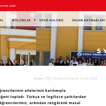
rnek.com
AL
BÖLÜMLER
SPOR KULÜBÜ
İNSAN KAYNAKLARI
5 
Beğeni
| Eklenme Tarihi: 15.05.2026
encilerinin ailelerinin katılımıyla
ğeni topladı. Türkçe ve İngilizce şarkılardan
öğrencilerimiz, ardından rengârenk masal