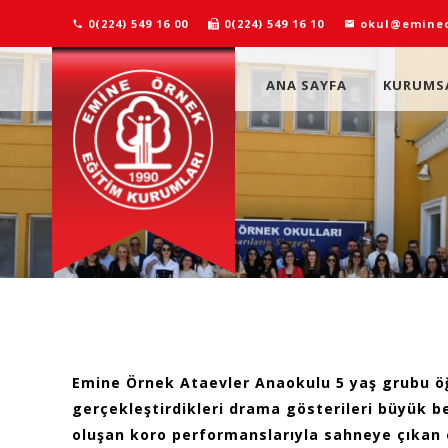
0(224) 549 16 00
0(224) 549 16 10
okul@emineo
ANA SAYFA
KURUMS
Emine Örnek Ataevler Anaokulu 5 yaş grubu öğr
gerçekleştirdikleri drama gösterileri büyük be
oluşan koro performanslarıyla sahneye çıkan 