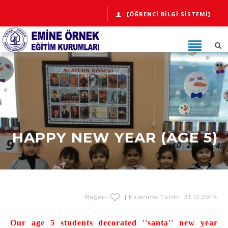
[ÖĞRENCI BILGI SISTEMI]
HAPPY NEW YEAR (AGE 5)
Beğeni
| Eklenme Tarihi: 31.12.2014
Our age 5 students decorated ''santa'' new year