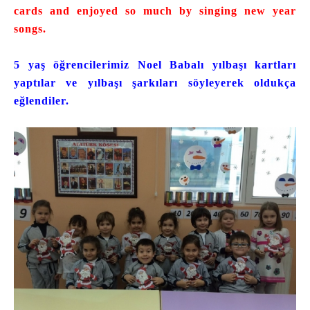
cards and enjoyed so much by singing new year
songs.
5 yaş öğrencilerimiz Noel Babalı yılbaşı kartları
yaptılar ve yılbaşı şarkıları söyleyerek oldukça
eğlendiler.