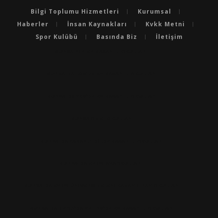
Bilgi Toplumu Hizmetleri
Kurumsal
Haberler
İnsan Kaynakları
Kvkk Metni
Spor Kulübü
Basında Biz
İletişim
BURSA'NIN EN BAŞARILI OKULLARI
BURSA'DA LGS’DE EN BAŞARILI OKULLAR
BURSA'DA YKS’DE EN BAŞARILI OKULLAR
BURSA ÖZEL OKULLAR
BURSA'DA YABANCI DILDE BAŞARILI OKULLAR
BURSA'DA EN IYI ANAOKULLARI
BURSA'DA EN İYİ ÜNİVERSİTELERİ KAZANDIRAN OKULLAR
BURSA'DA TEOG’DA VE LGS’DE EN BAŞARILI OKULLAR