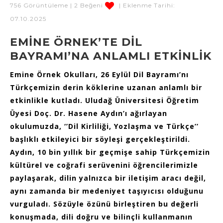
756 Görüntüleme | 2 Beğeni
| Eklenme Tarihi:
07.10.2025
EMİNE ÖRNEK’TE DİL
BAYRAMI’NA ANLAMLI ETKİNLİK
Emine Örnek Okulları, 26 Eylül Dil Bayramı’nı
Türkçemizin derin köklerine uzanan anlamlı bir
etkinlikle kutladı. Uludağ Üniversitesi Öğretim
Üyesi Doç. Dr. Hasene Aydın’ı ağırlayan
okulumuzda, ‘’Dil Kirliliği, Yozlaşma ve Türkçe’’
başlıklı etkileyici bir söyleşi gerçekleştirildi.
Aydın, 10 bin yıllık bir geçmişe sahip Türkçemizin
kültürel ve coğrafi serüvenini öğrencilerimizle
paylaşarak, dilin yalnızca bir iletişim aracı değil,
aynı zamanda bir medeniyet taşıyıcısı olduğunu
vurguladı. Sözüyle özünü birleştiren bu değerli
konuşmada, dili doğru ve bilinçli kullanmanın