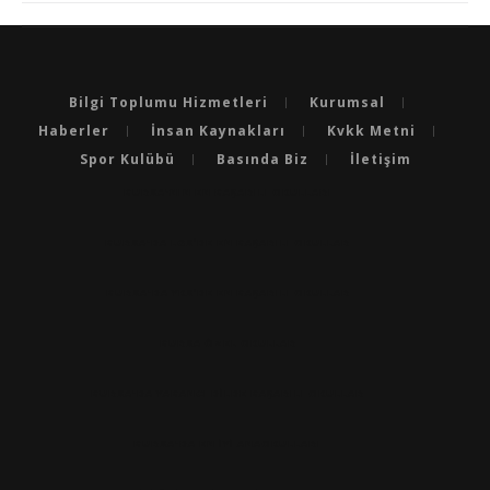
Bilgi Toplumu Hizmetleri
Kurumsal
Haberler
İnsan Kaynakları
Kvkk Metni
Spor Kulübü
Basında Biz
İletişim
BURSA'NIN EN BAŞARILI OKULLARI
BURSA'DA LGS’DE EN BAŞARILI OKULLAR
BURSA'DA YKS’DE EN BAŞARILI OKULLAR
BURSA ÖZEL OKULLAR
BURSA'DA YABANCI DILDE BAŞARILI OKULLAR
BURSA'DA EN IYI ANAOKULLARI