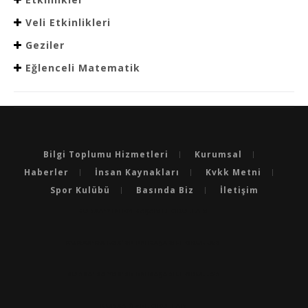
Veli Etkinlikleri
Geziler
Eğlenceli Matematik
Bilgi Toplumu Hizmetleri
Kurumsal
Haberler
İnsan Kaynakları
Kvkk Metni
Spor Kulübü
Basında Biz
İletişim
BURSA'NIN EN BAŞARILI OKULLARI
BURSA'DA LGS’DE EN BAŞARILI OKULLAR
BURSA'DA YKS’DE EN BAŞARILI OKULLAR
BURSA ÖZEL OKULLAR