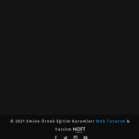
BURSA'DA YABANCI DILDE BAŞARILI OKULLAR
BURSA'DA EN IYI ANAOKULLARI
BURSA'DA EN İYİ ÜNİVERSİTELERİ KAZANDIRAN OKULLAR
BURSA'DA TEOG’DA VE LGS’DE EN BAŞARILI OKULLAR
BURSA'NIN AKADEMIK BASARISI EN YÜKSEK OKULU
BURSA'DA LYS'DE EN BASARILI OKULLAR
© 2021 Emine Örnek Eğitim Kurumları
Web Tasarım
&
Yazılım