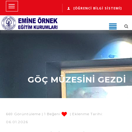
[ÖĞRENCI BILGI SISTEMI]
GÖÇ MÜZESİNİ GEZDİ
669 Görüntüleme | 1 Beğeni
| Eklenme Tarihi:
06.01.2026