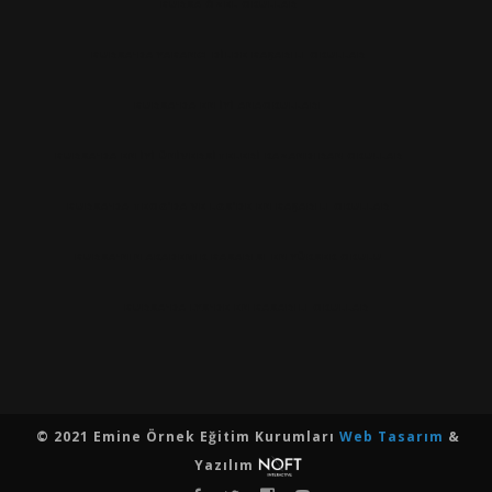
BURSA ÖZEL OKULLAR
BURSA'DA YABANCI DILDE BAŞARILI OKULLAR
BURSA'DA EN IYI ANAOKULLARI
BURSA'DA EN İYİ ÜNİVERSİTELERİ KAZANDIRAN OKULLAR
BURSA'DA TEOG’DA VE LGS’DE EN BAŞARILI OKULLAR
BURSA'NIN AKADEMIK BASARISI EN YÜKSEK OKULU
BURSA'DA LYS'DE EN BASARILI OKULLAR
© 2021 Emine Örnek Eğitim Kurumları
Web Tasarım
&
Yazılım