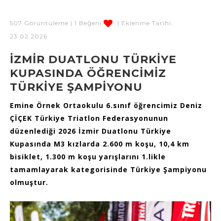
507 Görüntüleme | 1 Beğeni
| Eklenme Tarihi:
23.02.2026
İZMİR DUATLONU TÜRKİYE
KUPASINDA ÖĞRENCİMİZ
TÜRKİYE ŞAMPİYONU
Emine Örnek Ortaokulu 6.sınıf öğrencimiz Deniz
ÇİÇEK Türkiye Triatlon Federasyonunun
düzenlediği 2026 İzmir Duatlonu Türkiye
Kupasında M3 kızlarda 2.600 m koşu, 10,4 km
bisiklet, 1.300 m koşu yarışlarını 1.likle
tamamlayarak kategorisinde Türkiye Şampiyonu
olmuştur.