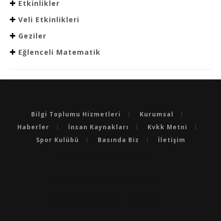
Etkinlikler
Veli Etkinlikleri
Geziler
Eğlenceli Matematik
Bilgi Toplumu Hizmetleri
Kurumsal
Haberler
İnsan Kaynakları
Kvkk Metni
Spor Kulübü
Basında Biz
İletişim
BURSA'NIN EN BAŞARILI OKULLARI
BURSA'DA LGS’DE EN BAŞARILI OKULLAR
BURSA'DA YKS’DE EN BAŞARILI OKULLAR