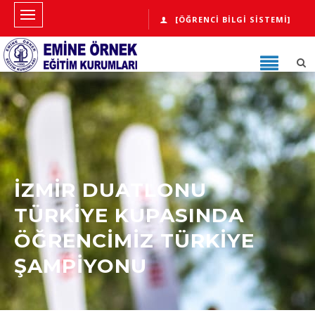
[ÖĞRENCI BILGI SISTEMI]
İZMİR DUATLONU
TÜRKİYE KUPASINDA
ÖĞRENCİMİZ TÜRKİYE
ŞAMPİYONU