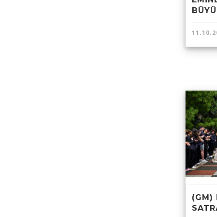
BÜYÜ
11.10.2
(GM) 
SATR