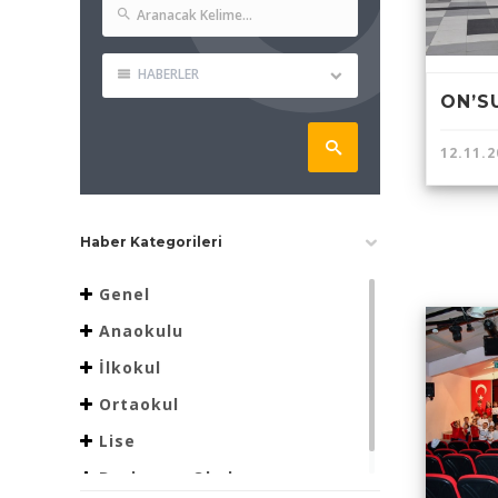
HABERLER
ON’S
12.11.2
Haber Kategorileri
Genel
Anaokulu
İlkokul
Ortaokul
Lise
Beslenme Okulu