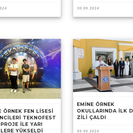
30.09.2024
024
EMİNE ÖRNEK
OKULLARINDA İLK 
E ÖRNEK FEN LİSESİ
ZİLİ ÇALDI
NCİLERİ TEKNOFEST
 PROJE İLE YARI
LLERE YÜKSELDİ
09.09.2024