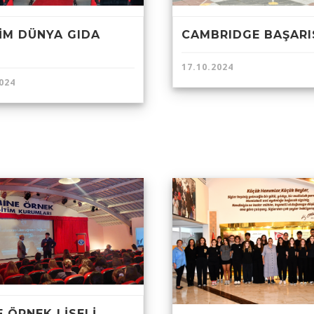
KİM DÜNYA GIDA
CAMBRIDGE BAŞARI
Ü
17.10.2024
024
E ÖRNEK LİSELİ