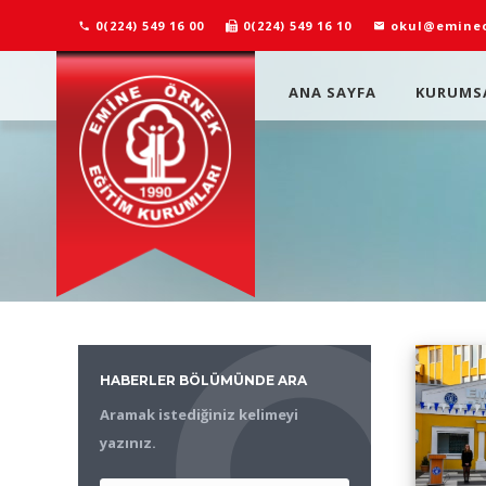
0(224) 549 16 00
0(224) 549 16 10
okul@emineo
ANA SAYFA
KURUMS
HABERLER BÖLÜMÜNDE ARA
Aramak istediğiniz kelimeyi
yazınız.