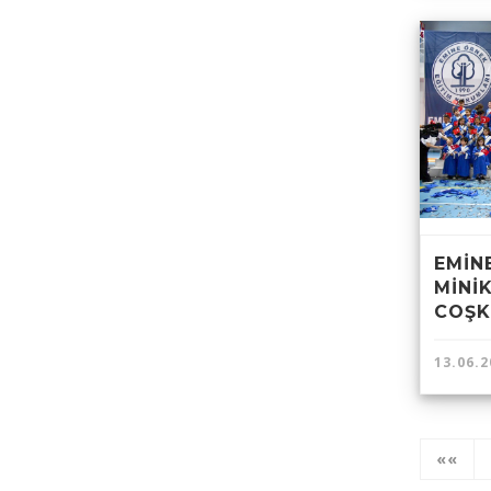
EMİN
MİNİ
COŞK
13.06.2
««