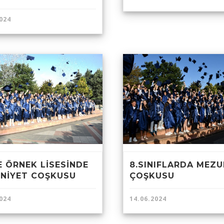
024
E ÖRNEK LİSESİNDE
8.SINIFLARDA MEZU
NİYET COŞKUSU
ÇOŞKUSU
024
14.06.2024