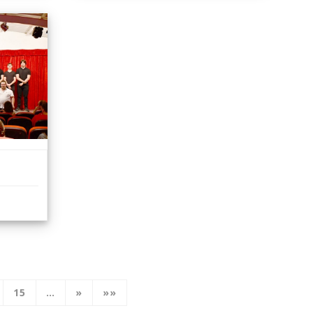
15
…
»
»»