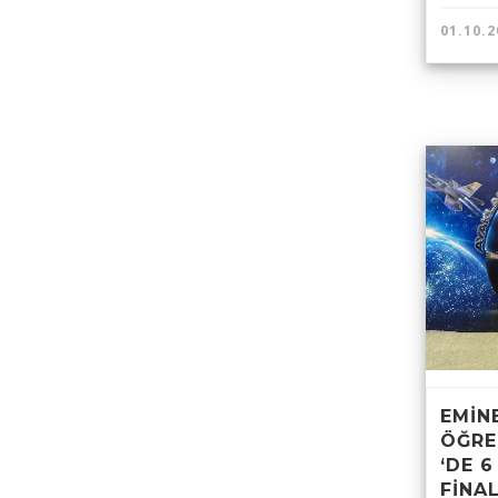
01.10.2
EMİN
ÖĞRE
‘DE 6
FİNA