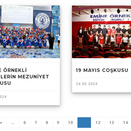
E ÖRNEKLİ
19 MAYIS COŞKUSU
KLERİN MEZUNİYET
USU
24.05.2024
024
«
…
6
7
8
9
10
11
12
13
14