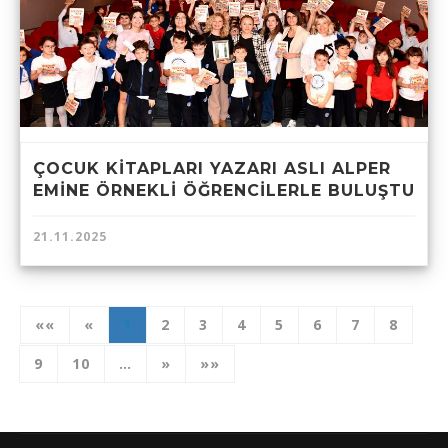
ÇOCUK KİTAPLARI YAZARI ASLI ALPER
EMİNE ÖRNEKLİ ÖĞRENCİLERLE BULUŞTU
21.11.2025
««
«
1
2
3
4
5
6
7
8
9
10
…
»
»»