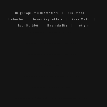
Bilgi Toplumu Hizmetleri
Kurumsal
Haberler
İnsan Kaynakları
Kvkk Metni
Spor Kulübü
Basında Biz
İletişim
BURSA'NIN EN BAŞARILI OKULLARI
BURSA'DA LGS’DE EN BAŞARILI OKULLAR
BURSA'DA YKS’DE EN BAŞARILI OKULLAR
BURSA ÖZEL OKULLAR
BURSA'DA YABANCI DILDE BAŞARILI OKULLAR
BURSA'DA EN IYI ANAOKULLARI
BURSA'DA EN İYİ ÜNİVERSİTELERİ KAZANDIRAN OKULLAR