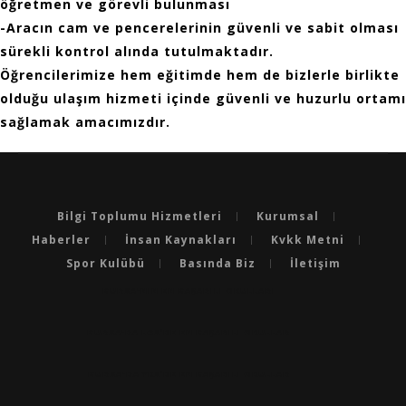
öğretmen ve görevli bulunması
-Aracın cam ve pencerelerinin güvenli ve sabit olması
sürekli kontrol alında tutulmaktadır.
Öğrencilerimize hem eğitimde hem de bizlerle birlikte
olduğu ulaşım hizmeti içinde güvenli ve huzurlu ortamı
sağlamak amacımızdır.
Bilgi Toplumu Hizmetleri
Kurumsal
Haberler
İnsan Kaynakları
Kvkk Metni
Spor Kulübü
Basında Biz
İletişim
BURSA'NIN EN BAŞARILI OKULLARI
BURSA'DA LGS’DE EN BAŞARILI OKULLAR
BURSA'DA YKS’DE EN BAŞARILI OKULLAR