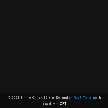
BURSA ÖZEL OKULLAR
BURSA'DA YABANCI DILDE BAŞARILI OKULLAR
BURSA'DA EN IYI ANAOKULLARI
BURSA'DA EN İYİ ÜNİVERSİTELERİ KAZANDIRAN OKULLAR
BURSA'DA TEOG’DA VE LGS’DE EN BAŞARILI OKULLAR
BURSA'NIN AKADEMIK BASARISI EN YÜKSEK OKULU
BURSA'DA LYS'DE EN BASARILI OKULLAR
© 2021 Emine Örnek Eğitim Kurumları
Web Tasarım
&
Yazılım