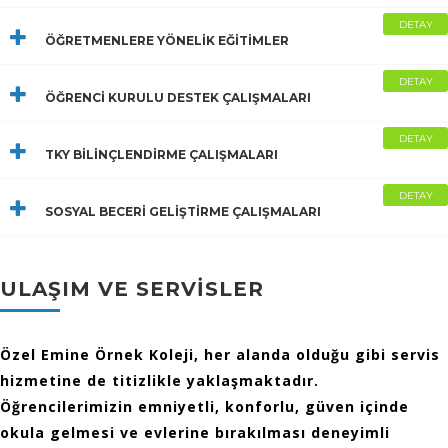
DETAY
ÖĞRETMENLERE YÖNELİK EĞİTİMLER
DETAY
ÖĞRENCİ KURULU DESTEK ÇALIŞMALARI
DETAY
TKY BİLİNÇLENDİRME ÇALIŞMALARI
DETAY
SOSYAL BECERİ GELİŞTİRME ÇALIŞMALARI
ULAŞIM VE SERVİSLER
Özel Emine Örnek Koleji, her alanda olduğu gibi servis
hizmetine de titizlikle yaklaşmaktadır.
Öğrencilerimizin emniyetli, konforlu, güven içinde
okula gelmesi ve evlerine bırakılması deneyimli