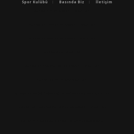
Spor Kulübü
Basında Biz
İletişim
BURSA'NIN EN BAŞARILI OKULLARI
BURSA'DA LGS’DE EN BAŞARILI OKULLAR
BURSA'DA YKS’DE EN BAŞARILI OKULLAR
BURSA ÖZEL OKULLAR
BURSA'DA YABANCI DILDE BAŞARILI OKULLAR
BURSA'DA EN IYI ANAOKULLARI
BURSA'DA EN İYİ ÜNİVERSİTELERİ KAZANDIRAN OKULLAR
BURSA'DA TEOG’DA VE LGS’DE EN BAŞARILI OKULLAR
BURSA'NIN AKADEMIK BASARISI EN YÜKSEK OKULU