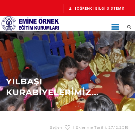
[ÖĞRENCI BILGI SISTEMI]
YILBAŞI
KURABİYELERİMİZ...
Beğeni
| Eklenme Tarihi: 27.12.2018